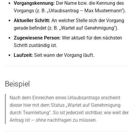
Aktivität
Dokumentname
Vorgangskennung:
Der Name bzw. die Kennung des
i
E-Mail senden (Microsoft
Beispiel: Büromaterial
Prozessinstanzen
Vorgangs (z. B. „Urlaubsantrag – Max Mustermann").
t
Ergebnispfad (Result Path)
Graph)
nachbestellen
Dynamische Formulare
Aktueller Schritt:
An welcher Stelle sich der Vorgang
Datenobjekt anlegen
i
gerade befindet (z. B. „Wartet auf Genehmigung").
Vorgangskennung
E-Post Brief Statusabfrage
Pantarey für Mitarbeiter
Rechte und Aktionen
a
Zugewiesene Person:
Wer aktuell für den nächsten
Zeiterfassung
Tipps zur Modellierung
E-Post Brief Statusabfrage
Schritt zuständig ist.
Nächste Schritte
Import und Export über JSON
l
(mehrere IDs)
Schema
Laufende Timer
Laufzeit:
Seit wann der Vorgang läuft.
i
Secrets verwalten
E-Post versenden (Deutsch
Verknüpfung von Prozessen
Stoppuhr
s
Post Hybridbrief)
BPMN-Validierung
und Formularen
i
Heatmap
Beispiel
Fax versenden
Externer User Task
e
Text
Nach dem Einreichen eines Urlaubsantrags erscheint
r
Fax-Status abfragen
Deployment von Prozessen
dieser hier mit dem Status „Wartet auf Genehmigung
t
durch Teamleitung". So ist jederzeit sichtbar, wie weit der
E-Rechnung erstellen
Startereignisse
Antrag ist – ohne nachfragen zu müssen.
(ZUGFeRD)
Vordefinierte Services