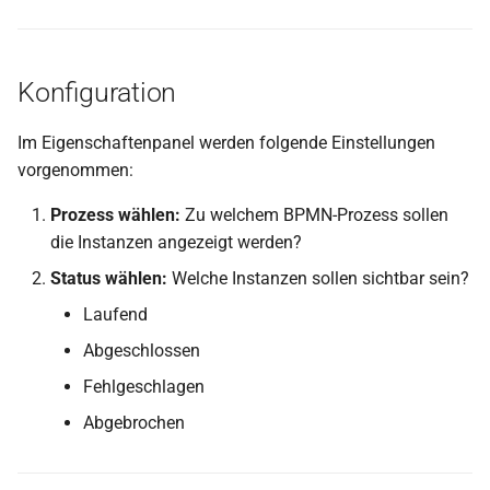
PDF aufteilen
Konfiguration
PDF in Graustufen
umwandeln
Im Eigenschaftenpanel werden folgende Einstellungen
vorgenommen:
ZIP-Datei entpacken
Prozess wählen:
Zu welchem BPMN-Prozess sollen
Dateien in ZIP verpacken
die Instanzen angezeigt werden?
Status wählen:
Welche Instanzen sollen sichtbar sein?
PDF-Metadaten lesen
Laufend
Seiten aus PDF entfernen
Abgeschlossen
PDF-Text extrahieren
Fehlgeschlagen
Abgebrochen
PDF-Text extrahieren
(Rechnung)