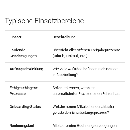
Aktivität
Dokumentname
i
E-Mail senden (Microsoft
Beispiel: Büromaterial
t
Ergebnispfad (Result Path)
Graph)
nachbestellen
Dynamische Formulare
Typische Einsatzbereiche
i
Vorgangskennung
E-Post Brief Statusabfrage
Pantarey für Mitarbeiter
Rechte und Aktionen
a
Einsatz
Beschreibung
Tipps zur Modellierung
E-Post Brief Statusabfrage
Nächste Schritte
Import und Export über JSON
l
Laufende
Übersicht aller offenen Freigabeprozesse
(mehrere IDs)
Schema
Genehmigungen
(Urlaub, Einkauf, etc.).
i
Secrets verwalten
E-Post versenden (Deutsch
Verknüpfung von Prozessen
s
Auftragsabwicklung
Wie viele Aufträge befinden sich gerade
Post Hybridbrief)
BPMN-Validierung
und Formularen
in Bearbeitung?
i
Fax versenden
Externer User Task
e
Fehlgeschlagene
Sofort erkennen, wenn ein
Prozesse
automatisierter Prozess einen Fehler hat.
r
Fax-Status abfragen
Deployment von Prozessen
Onboarding-Status
Welche neuen Mitarbeiter durchlaufen
t
gerade den Einarbeitungsprozess?
E-Rechnung erstellen
Startereignisse
(ZUGFeRD)
Rechnungslauf
Alle laufenden Rechnungserzeugungen
Vordefinierte Services