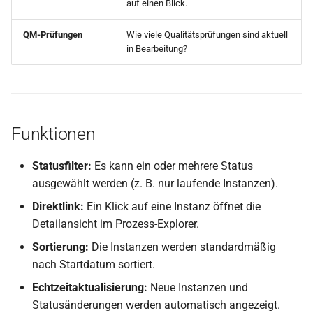
auf einen Blick.
Komplette E-Rechnung
erstellen
QM-Prüfungen
Wie viele Qualitätsprüfungen sind aktuell
in Bearbeitung?
Rechnungsbeträge berech
Rechnungs-PDF erstellen
Funktionen
Rechnungsdaten auf
ZUGFeRD abbilden
Statusfilter:
Es kann ein oder mehrere Status
ausgewählt werden (z. B. nur laufende Instanzen).
Individuelle HTML-E-Mails
versenden
Direktlink:
Ein Klick auf eine Instanz öffnet die
Detailansicht im Prozess-Explorer.
PDF aus Handlebars-
Sortierung:
Die Instanzen werden standardmäßig
Template erstellen
nach Startdatum sortiert.
PDF-Dateien
Echtzeitaktualisierung:
Neue Instanzen und
zusammenführen
Statusänderungen werden automatisch angezeigt.