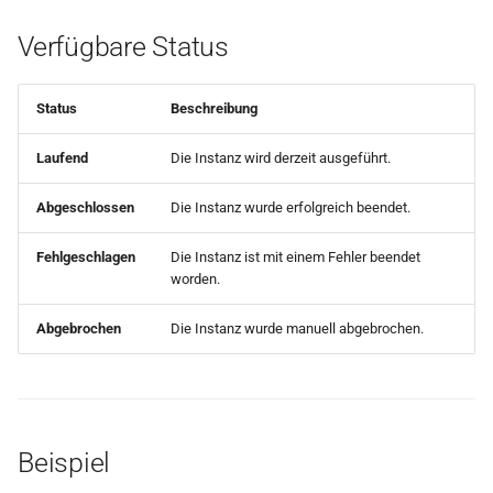
Dokument auslesen (OCR)
Verfügbare Status
KI: Daten aus OCR
extrahieren
Status
Beschreibung
Laufend
Die Instanz wird derzeit ausgeführt.
Prüfen, ob Datei oder Ordn
auf FTP-Server existiert
Abgeschlossen
Die Instanz wurde erfolgreich beendet.
Text aus Handlebars-
Fehlgeschlagen
Die Instanz ist mit einem Fehler beendet
Template erstellen
worden.
Dokumente DSGVO-konfo
Abgebrochen
Die Instanz wurde manuell abgebrochen.
versenden (TeamBeam)
KI: Dokument klassifiziere
Beispiel
KI: Strukturierte Daten
extrahieren