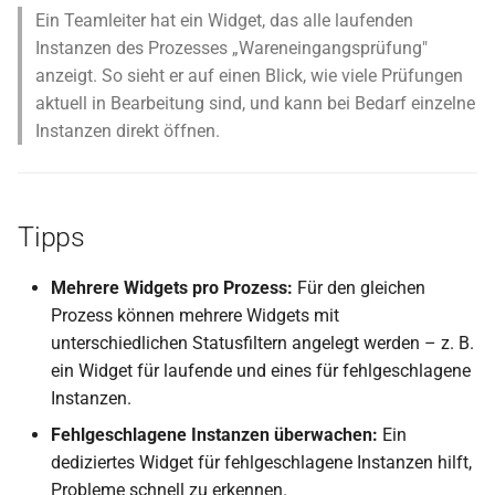
Ein Teamleiter hat ein Widget, das alle laufenden
KI: Text übersetzen
Instanzen des Prozesses „Wareneingangsprüfung"
anzeigt. So sieht er auf einen Blick, wie viele Prüfungen
KI: Text zusammenfassen
aktuell in Bearbeitung sind, und kann bei Bedarf einzelne
Instanzen direkt öffnen.
KI: Schlagwörter extrahiere
KI: Text anonymisieren
Tipps
(DSGVO)
Mehrere Widgets pro Prozess:
Für den gleichen
KI: Aufgabe zuordnen
Prozess können mehrere Widgets mit
(Routing)
unterschiedlichen Statusfiltern angelegt werden – z. B.
KI: Text generieren
ein Widget für laufende und eines für fehlgeschlagene
Instanzen.
KI: Markdown-Inhalt abfra
Fehlgeschlagene Instanzen überwachen:
Ein
dediziertes Widget für fehlgeschlagene Instanzen hilft,
KI: JSON-Inhalt abfragen
Probleme schnell zu erkennen.