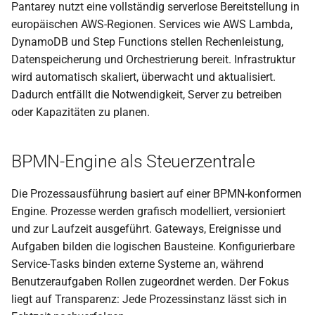
Aktivität
Skalierbarkeit und
Dokumentname
Pantarey nutzt eine vollständig serverlose Bereitstellung in
i
Wartungsfreiheit
E-Mail senden (Microsoft
Beispiel: Büromaterial
Prozessinstanzen
europäischen AWS-Regionen. Services wie AWS Lambda,
t
Ergebnispfad (Result Path)
Graph)
nachbestellen
Dynamische Formulare
DynamoDB und Step Functions stellen Rechenleistung,
Fazit
Datenobjekt anlegen
Datenspeicherung und Orchestrierung bereit. Infrastruktur
i
Vorgangskennung
E-Post Brief Statusabfrage
Pantarey für Mitarbeiter
Rechte und Aktionen
wird automatisch skaliert, überwacht und aktualisiert.
a
Zeiterfassung
Dadurch entfällt die Notwendigkeit, Server zu betreiben
Tipps zur Modellierung
E-Post Brief Statusabfrage
Nächste Schritte
Import und Export über JSON
l
oder Kapazitäten zu planen.
(mehrere IDs)
Schema
Laufende Timer
i
Secrets verwalten
E-Post versenden (Deutsch
BPMN-Engine als Steuerzentrale
Verknüpfung von Prozessen
Stoppuhr
s
Post Hybridbrief)
BPMN-Validierung
und Formularen
i
Heatmap
Die Prozessausführung basiert auf einer BPMN-konformen
Fax versenden
Externer User Task
Engine. Prozesse werden grafisch modelliert, versioniert
e
Text
und zur Laufzeit ausgeführt. Gateways, Ereignisse und
r
Fax-Status abfragen
Deployment von Prozessen
Aufgaben bilden die logischen Bausteine. Konfigurierbare
t
Service-Tasks binden externe Systeme an, während
E-Rechnung erstellen
Startereignisse
Benutzeraufgaben Rollen zugeordnet werden. Der Fokus
(ZUGFeRD)
liegt auf Transparenz: Jede Prozessinstanz lässt sich in
Vordefinierte Services