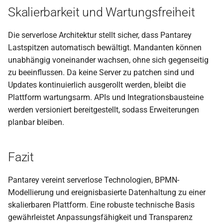
Skalierbarkeit und Wartungsfreiheit
Dokument auslesen (OCR)
Die serverlose Architektur stellt sicher, dass Pantarey
KI: Daten aus OCR
Lastspitzen automatisch bewältigt. Mandanten können
extrahieren
unabhängig voneinander wachsen, ohne sich gegenseitig
zu beeinflussen. Da keine Server zu patchen sind und
Prüfen, ob Datei oder Ordn
Updates kontinuierlich ausgerollt werden, bleibt die
auf FTP-Server existiert
Plattform wartungsarm. APIs und Integrationsbausteine
werden versioniert bereitgestellt, sodass Erweiterungen
Text aus Handlebars-
planbar bleiben.
Template erstellen
Dokumente DSGVO-konfo
Fazit
versenden (TeamBeam)
Pantarey vereint serverlose Technologien, BPMN-
KI: Dokument klassifiziere
Modellierung und ereignisbasierte Datenhaltung zu einer
skalierbaren Plattform. Eine robuste technische Basis
KI: Strukturierte Daten
gewährleistet Anpassungsfähigkeit und Transparenz
extrahieren