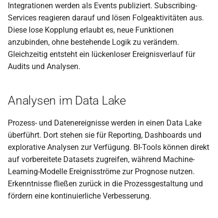
Integrationen werden als Events publiziert. Subscribing-
PDF aufteilen
Services reagieren darauf und lösen Folgeaktivitäten aus.
Diese lose Kopplung erlaubt es, neue Funktionen
PDF in Graustufen
anzubinden, ohne bestehende Logik zu verändern.
umwandeln
Gleichzeitig entsteht ein lückenloser Ereignisverlauf für
Audits und Analysen.
ZIP-Datei entpacken
Analysen im Data Lake
Dateien in ZIP verpacken
Prozess- und Datenereignisse werden in einen Data Lake
PDF-Metadaten lesen
überführt. Dort stehen sie für Reporting, Dashboards und
explorative Analysen zur Verfügung. BI-Tools können direkt
Seiten aus PDF entfernen
auf vorbereitete Datasets zugreifen, während Machine-
Learning-Modelle Ereignisströme zur Prognose nutzen.
PDF-Text extrahieren
Erkenntnisse fließen zurück in die Prozessgestaltung und
PDF-Text extrahieren
fördern eine kontinuierliche Verbesserung.
(Rechnung)