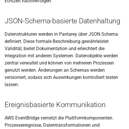
Echtzeit nachverfolgen.
Komplette E-Rechnung
erstellen
JSON-Schema-basierte Datenhaltung
Rechnungsbeträge berech
Datenstrukturen werden in Pantarey über JSON Schema
Rechnungs-PDF erstellen
definiert. Diese formale Beschreibung gewährleistet
Validität, bietet Dokumentation und erleichtert die
Rechnungsdaten auf
Integration mit anderen Systemen. Datenobjekte werden
ZUGFeRD abbilden
zentral verwaltet und können von mehreren Prozessen
genutzt werden. Änderungen an Schemas werden
Individuelle HTML-E-Mails
versioniert, sodass sich Auswirkungen kontrolliert testen
versenden
lassen.
PDF aus Handlebars-
Ereignisbasierte Kommunikation
Template erstellen
AWS EventBridge vernetzt die Plattformkomponenten.
PDF-Dateien
zusammenführen
Prozessereignisse, Datentransformationen und