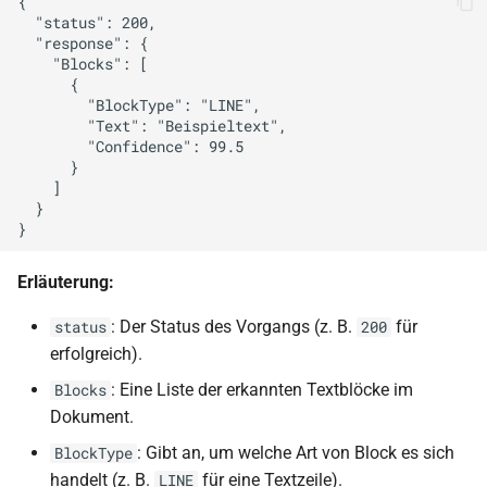
{

  "status": 200,

  "response": {

    "Blocks": [

      {

        "BlockType": "LINE",

        "Text": "Beispieltext",

        "Confidence": 99.5

      }

    ]

  }

Erläuterung:
: Der Status des Vorgangs (z. B.
für
status
200
erfolgreich).
: Eine Liste der erkannten Textblöcke im
Blocks
Dokument.
: Gibt an, um welche Art von Block es sich
BlockType
handelt (z. B.
für eine Textzeile).
LINE