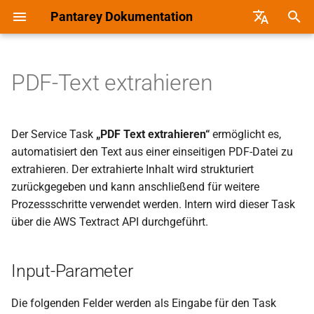
Pantarey Dokumentation
S
Deutsch
u
English
PDF-Text extrahieren
Übersicht
Prozesse starten
Überblick
Webhooks
Input-Parameter
Überblick und Nutzen
Template-Funktionen
Überblick und Nutzen
DSGVO-konformer
Überblick
Philosophie
c
Dokumentenversand mit
h
TeamBeam
Schnellstart
Offene Aufgaben
KPI-Widget
Externe App (Polling)
Output
Neue Datenstruktur anlegen
Zähler
Anwendungen aktualisieren
Aktuelle Schwerpunkte
Name und Bedeutung
Der Service Task
„PDF Text extrahieren“
ermöglicht es,
e
automatisiert den Text aus einer einseitigen PDF-Datei zu
Post digital versenden mit
Pantarey als App
Aktivitäten
Tabelle
JSONata-Beispiele
Attribute definieren
Handlebars-Helper-Referenz
Zukünftige Features
Markteinordnung
extrahieren. Der extrahierte Inhalt wird strukturiert
w
dem DHL Hybridbrief (E-Post)
zurückgegeben und kann anschließend für weitere
Pantarey kennenlernen
Arbeitsübersicht
Diagramm
Hinweise
Berechnete Felder
Historie und Meilensteine
Nachhaltigkeit und
i
Prozessschritte verwendet werden. Intern wird dieser Task
Verantwortung
über die AWS Textract API durchgeführt.
r
Oberfläche und Navigation
In Bearbeitung
Kanban
Tipp
SQL-gefiltertes Referenzfeld
d
Datenschutz und Sicherheit
Erste Daten verwalten
Aktionen im Process Explorer
Datenliste
Vererbung und Hierarchien
Input-Parameter
i
Technologischer Ansatz
n
Prozesse anlegen
Externe Aufgaben verwalten
Prozess starten
Vorschaufeld und
Die folgenden Felder werden als Eingabe für den Task