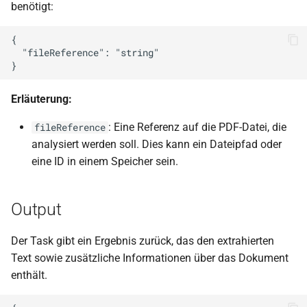
Dokumentname
benötigt:
i
Beispiel: Büromaterial
Prozessinstanzen
t
nachbestellen
Dynamische Formulare
{

  "fileReference": "string"

Datenobjekt anlegen
i
Pantarey für Mitarbeiter
Rechte und Aktionen
a
Zeiterfassung
Erläuterung:
Nächste Schritte
Import und Export über JSON
l
Schema
Laufende Timer
: Eine Referenz auf die PDF-Datei, die
fileReference
i
analysiert werden soll. Dies kann ein Dateipfad oder
Verknüpfung von Prozessen
Stoppuhr
s
eine ID in einem Speicher sein.
und Formularen
i
Heatmap
Output
e
Text
r
Der Task gibt ein Ergebnis zurück, das den extrahierten
t
Text sowie zusätzliche Informationen über das Dokument
enthält.